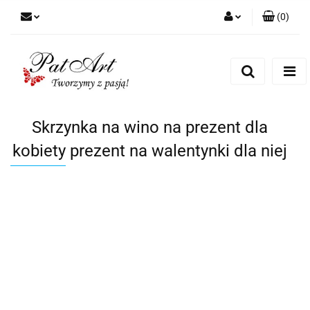
(
0
)
Zaloguj się
Zarejestruj się
Dodaj zgłoszenie
Zgody cookies
Skrzynka na wino na prezent dla
kobiety prezent na walentynki dla niej