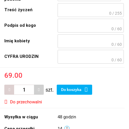
Treść życzeń
0 / 255
Podpis od kogo
0 / 60
Imię kobiety
0 / 60
CYFRA URODZIN
0 / 60
69.00
szt.
Do koszyka
Do przechowalni
Wysyłka w ciągu
48 godzin
Cena przesyłki
14