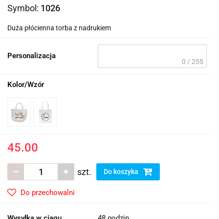
Symbol:
1026
Duża płócienna torba z nadrukiem
Personalizacja
0 / 255
Kolor/Wzór
45.00
szt.
Do koszyka
Do przechowalni
Wysyłka w ciągu
48 godzin