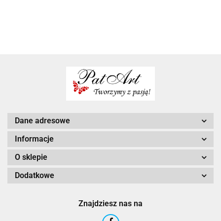
dla niej
na
urodziny
kobiety
prezent
prezent
dla kobiety
na 50
dla kobiety
na dzien
urodziny
praktyczny
kobiet
Dane adresowe
Informacje
O sklepie
Dodatkowe
Znajdziesz nas na