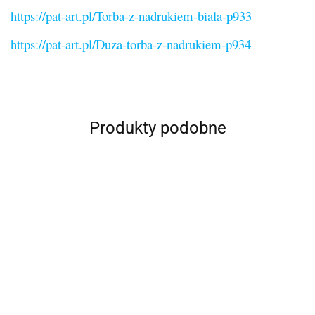
https://pat-art.pl/Torba-z-nadrukiem-biala-p933
https://pat-art.pl/Duza-torba-z-nadrukiem-p934
Produkty podobne
Filiżank
Certyfikat
Deska do
Duża
Deska do
drobiazg
Certyfikat
na
krojenia z
torba z
krojenia
dla
urodzinowy
urodziny
grawerem
35.00
nadrukiem
39.00
prezent z
39.00
kobiety
prezent na
45.00
prezent
45.00
39.00
grawerem
pomysl
40
dla