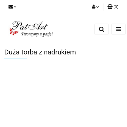
(
0
)
Zaloguj się
Zarejestruj się
Dodaj zgłoszenie
Zgody cookies
Duża torba z nadrukiem