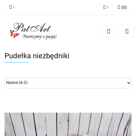
(
0
)
Zaloguj się
Zarejestruj się
Dodaj zgłoszenie
Zgody cookies
Pudełka niezbędniki