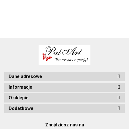
pamiątka
praktyczny
chrzestnej
ślub
gr
cywilny
na ślub
prezent na ślub
pomysły
pamiątki ślubne
Dane adresowe
Informacje
O sklepie
Dodatkowe
Znajdziesz nas na