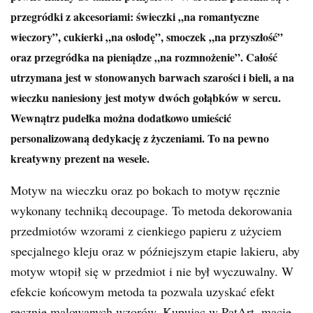
przegródki z akcesoriami: świeczki „na romantyczne
wieczory”, cukierki „na osłodę”, smoczek „na przyszłość”
oraz przegródka na pieniądze „na rozmnożenie”. Całość
utrzymana jest w stonowanych barwach szarości i bieli, a na
wieczku naniesiony jest motyw dwóch gołąbków w sercu.
Wewnątrz pudełka można dodatkowo umieścić
personalizowaną dedykację z życzeniami. To na pewno
kreatywny prezent na wesele.
Motyw na wieczku oraz po bokach to motyw ręcznie
wykonany techniką decoupage. To metoda dekorowania
przedmiotów wzorami z cienkiego papieru z użyciem
specjalnego kleju oraz w późniejszym etapie lakieru, aby
motyw wtopił się w przedmiot i nie był wyczuwalny. W
efekcie końcowym metoda ta pozwala uzyskać efekt
ręcznie malowanych wzorów. Kupując w PatArt, macie