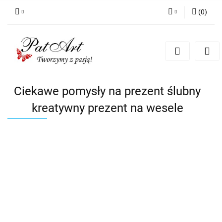
(
0
)
Zaloguj się
Zarejestruj się
Dodaj zgłoszenie
Zgody cookies
Ciekawe pomysły na prezent ślubny
kreatywny prezent na wesele