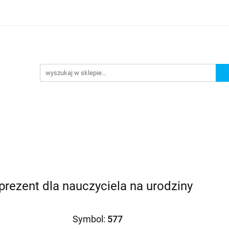
Prezenty dla
Zaproszenia
Podziękowania
ciowe
Prośby/zapytania
Różności
Czas realiza
oszenia
Podziękowania
Dodatki okolicznościowe
prezent dla nauczyciela na urodziny
Symbol:
577