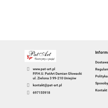
nauczyciela
Inform
Dostaw
www.pat-art.pl
Regula
P.P.H.U. PatArt Damian Głowacki
Polityka
ul. Zielona 3 99-210 Uniejów
Sposoby
kontakt@pat-art.pl
Kontakt
697155918