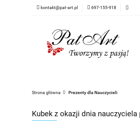
kontakt@pat-art.pl
697-155-918
Prezenty z okazji
Dodatki okolicznoś
Prezenty z okazji
Prezenty dla
Zapr
Czas realizacji zamówień
Strona główna
Prezenty dla Nauczycieli
Kubek z okazji dnia nauczyciela 