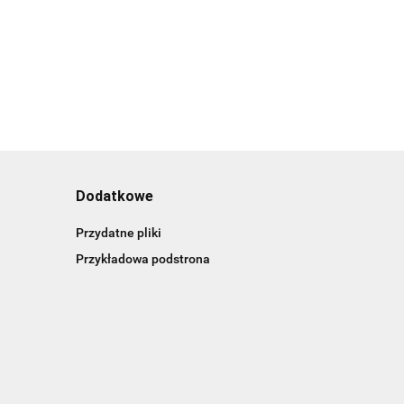
dzien nauczyciela
15.00
prezent zakonczenie roku
Dodatkowe
Przydatne pliki
Przykładowa podstrona