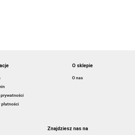
16.00
nauczycieli koniec
dla nauczyciela
upominek dla
roku
nauczyciela
acje
O sklepie
a
O nas
min
 prywatności
 płatności
Znajdziesz nas na