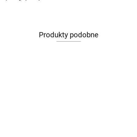
Produkty podobne
a
a
Kubek dzień
Kubek ciekawy
Kubek dzień
nauczyciela prezent
prezent na dzień
nauczyciela z
prezenty dla
nauczyciela prezenty
imieniem drobny
15.00
16.00