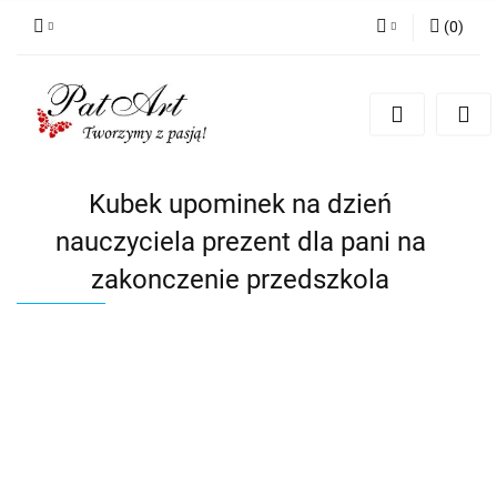
(
0
)
Zaloguj się
Zarejestruj się
Dodaj zgłoszenie
Zgody cookies
Kubek upominek na dzień
nauczyciela prezent dla pani na
zakonczenie przedszkola