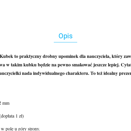
Opis
Kubek to praktyczny drobny upominek dla nauczyciela, który zaws
a w takim kubku będzie na pewno smakować jeszcze lepiej. Cytat „
nauczycielki nada indywidualnego charakteru. To też idealny prezen
82 mm
dopłata 1 zł)
w pole u góry strony.