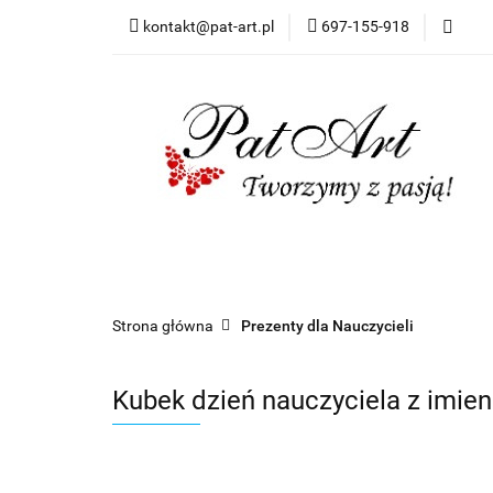
kontakt@pat-art.pl
697-155-918
Prezenty z okazji
Dodatki okolicznoś
Prezenty z okazji
Prezenty dla
Zapr
Czas realizacji zamówień
Strona główna
Prezenty dla Nauczycieli
Kubek dzień nauczyciela z imie