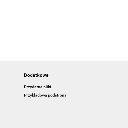
nauczycielka drobny
dzien nauczyciela
16.00
prezent na dzień
upominek
15.00
ent
nauczyciela
 prezent
Dodatkowe
Przydatne pliki
Przykładowa podstrona