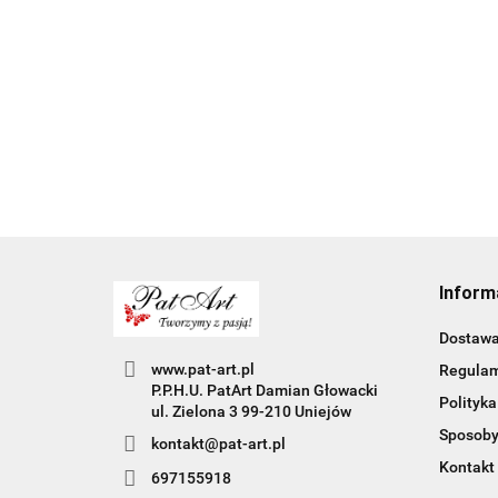
nauczycielki ciekawe
pomysły na dzień
15.00
nauczyciela
Inform
Dostaw
www.pat-art.pl
Regula
P.P.H.U. PatArt Damian Głowacki
Polityka
ul. Zielona 3 99-210 Uniejów
Sposoby
kontakt@pat-art.pl
Kontakt
697155918