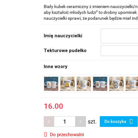
Biały kubek ceramiczny z imieniem nauczycielki/n
aby kształcić młodych ludzi” to drobny upominek 
nauczycielki sprawi, że podarunek będzie miał in
Imię nauczycielki
Tekturowe pudełko
Inne wzory
16.00
szt.
Do koszyka
Do przechowalni