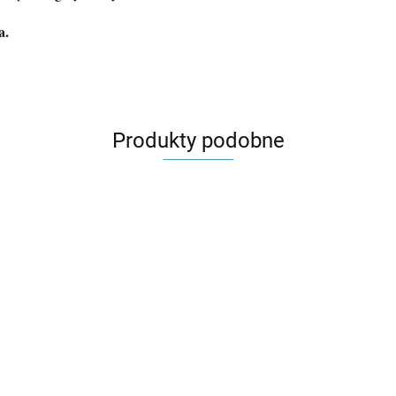
a.
Produkty podobne
a
a
Kubek dzień
Kubek ciekawy