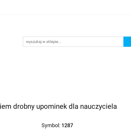
Prezenty dla
Zaproszenia
Podziękowania
ciowe
Prośby/zapytania
Różności
Czas realiza
oszenia
Podziękowania
Dodatki okolicznościowe
niem drobny upominek dla nauczyciela
Symbol:
1287