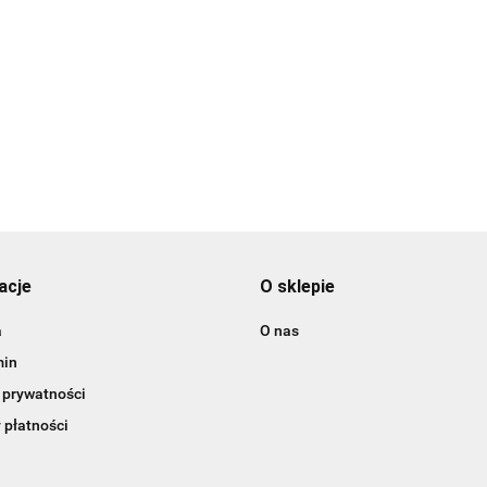
nauczyciela prezent
prezent na dzień
Kubek królowa
prezenty dla
nauczyciela prezenty
nauczycielek prez
15.00
16.00
nauczycieli koniec
dla nauczyciela
dzien nauczyciela
15.00
roku
zakonczenie roku
acje
O sklepie
a
O nas
min
 prywatności
 płatności