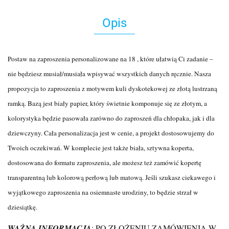
Opis
Postaw na zaproszenia personalizowane na 18 , które ułatwią Ci zadanie –
nie będziesz musiał/musiała wpisywać wszystkich danych ręcznie. Nasza
propozycja to zaproszenia z motywem kuli dyskotekowej ze złotą lustrzaną
ramką. Bazą jest biały papier, który świetnie komponuje się ze złotym, a
kolorystyka będzie pasowała zarówno do zaproszeń dla chłopaka, jak i dla
dziewczyny.
Cała personalizacja jest w cenie, a projekt dostosowujemy do
Twoich oczekiwań. W komplecie jest także biała, sztywna koperta,
dostosowana do formatu zaproszenia, ale możesz też zamówić kopertę
transparentną lub kolorową perłową lub matową. Jeśli szukasz ciekawego i
wyjątkowego zaproszenia na osiemnaste urodziny, to będzie strzał w
dziesiątkę.
WAŻNA INFORMACJA
: PO ZŁOŻENIU ZAMÓWIENIA W