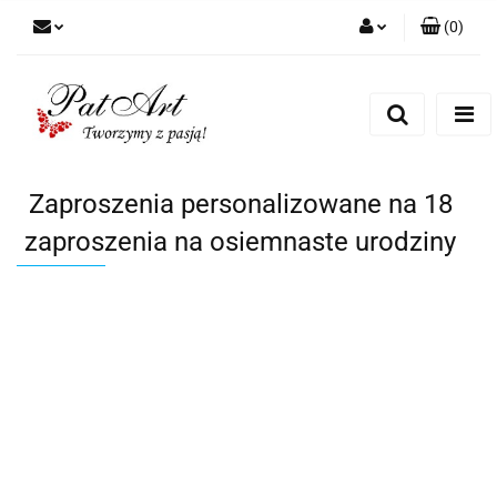
(
0
)
Zaloguj się
Zarejestruj się
Dodaj zgłoszenie
Zgody cookies
Zaproszenia personalizowane na 18
zaproszenia na osiemnaste urodziny