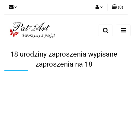
(
0
)
Zaloguj się
Zarejestruj się
Dodaj zgłoszenie
Zgody cookies
18 urodziny zaproszenia wypisane
zaproszenia na 18