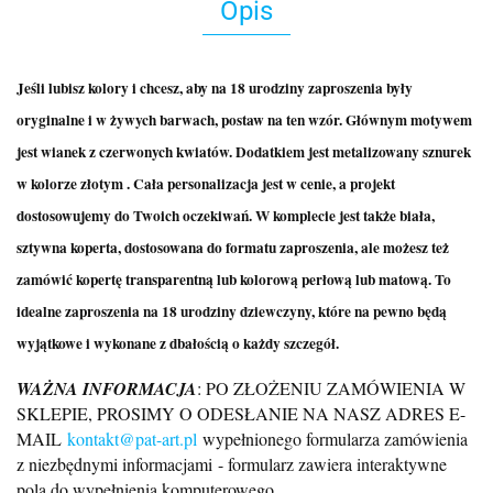
Opis
Jeśli lubisz kolory i chcesz, aby na 18 urodziny zaproszenia były
oryginalne i w żywych barwach, postaw na ten wzór. Głównym motywem
jest wianek z czerwonych kwiatów. Dodatkiem jest metalizowany sznurek
w kolorze złotym . Cała personalizacja jest w cenie, a projekt
dostosowujemy do Twoich oczekiwań. W komplecie jest także biała,
sztywna koperta, dostosowana do formatu zaproszenia, ale możesz też
zamówić kopertę transparentną lub kolorową perłową lub matową. To
idealne zaproszenia na 18 urodziny dziewczyny, które na pewno będą
wyjątkowe i wykonane z dbałością o każdy szczegół.
WAŻNA INFORMACJA
: PO ZŁOŻENIU ZAMÓWIENIA W
SKLEPIE, PROSIMY O ODESŁANIE NA NASZ ADRES E-
MAIL
kontakt@pat-art.pl
wypełnionego formularza zamówienia
z niezbędnymi informacjami
- formularz zawiera interaktywne
pola do wypełnienia komputerowego.