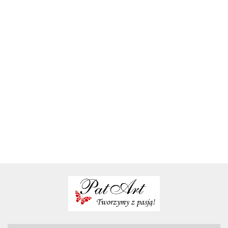
Oryginalne
Oryginalne
Różowe
Srebrne
Zaproszenia
zaproszenia
zaproszenia
zaproszenia
zaproszenia
18 urodziny
na 18
na 18
na 18
na 18 wzory
kalka
4.80
5.30
4.20
3.80
4.40
urodziny
urodziny
zaproszenia
zaproszeń
zaproszenia
brokatowe
zaproszenia
na 18
na 18
18 stkowe
zaproszenia
na 18
urodziny
urodziny
na 18
ręcznie
robione