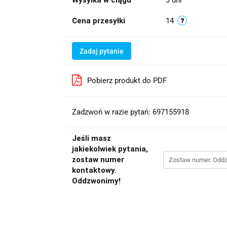
Wysyłka w ciągu
3 dni
Cena przesyłki
14
Zadaj pytanie
Pobierz produkt do PDF
Zadzwoń w razie pytań: 697155918
Jeśli masz
jakiekolwiek pytania,
zostaw numer
kontaktowy.
Oddzwonimy!