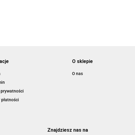
na dzień nauczyciela dla
29.00
wychowawczyni
acje
O sklepie
a
O nas
min
 prywatności
 płatności
Znajdziesz nas na