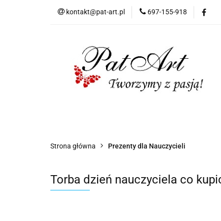
kontakt@pat-art.pl
697-155-918
Prezenty z okazji
Dodatki okolicznoś
Prezenty z okazji
Prezenty dla
Zap
Czas realizacji zamówień
Strona główna
Prezenty dla Nauczycieli
Torba dzień nauczyciela co kupi