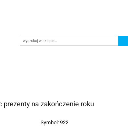
Prezenty dla
Zaproszenia
Podziękowania
ciowe
Prośby/zapytania
Różności
Czas reali
roszenia
Podziękowania
Dodatki okolicznościowe
c prezenty na zakończenie roku
Symbol:
922