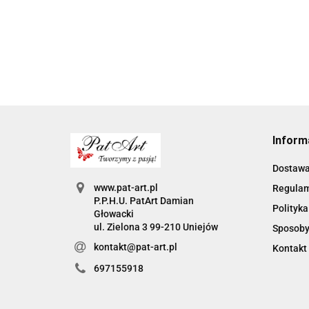
Inform
Dostaw
www.pat-art.pl
Regula
P.P.H.U. PatArt Damian
Polityka
Głowacki
ul. Zielona 3 99-210 Uniejów
Sposoby
kontakt@pat-art.pl
Kontakt
697155918