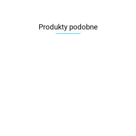
Produkty podobne
duszka dla
Poduszka dzien
czycielki pomysł
nauczyciela pomy
 upominek dla
Poduszka dla
00
prezent na dzien
czyciela
29.00
wychowawczyni prezent
nauczyciela