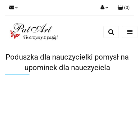
(
0
)
Zaloguj się
Zarejestruj się
Dodaj zgłoszenie
Zgody cookies
Poduszka dla nauczycielki pomysł na
upominek dla nauczyciela