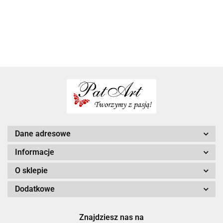
roku prezent
na koniec
koniec roku
dla
szkoly
prezent
wychowawcy
Dane adresowe
Informacje
O sklepie
Dodatkowe
Znajdziesz nas na