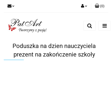
(
0
)
Zaloguj się
Zarejestruj się
Dodaj zgłoszenie
Zgody cookies
Poduszka na dzien nauczyciela
prezent na zakończenie szkoły