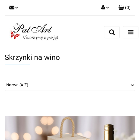
(
0
)
Zaloguj się
Zarejestruj się
Dodaj zgłoszenie
Zgody cookies
Skrzynki na wino