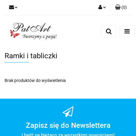
(
0
)
Zaloguj się
Zarejestruj się
Dodaj zgłoszenie
Zgody cookies
Ramki i tabliczki
Brak produktów do wyświetlenia
Zapisz się do Newslettera
I bądź na bieżąco ze wszystkimi nowościami!