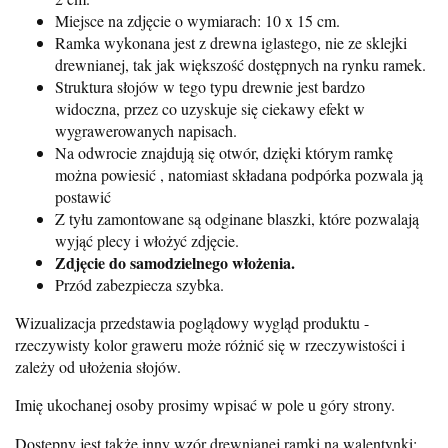
Miejsce na zdjęcie o wymiarach: 10 x 15 cm.
Ramka wykonana jest z drewna iglastego, nie ze sklejki
drewnianej, tak jak większość dostępnych na rynku ramek.
Struktura słojów w tego typu drewnie jest bardzo
widoczna, przez co uzyskuje się ciekawy efekt w
wygrawerowanych napisach.
Na odwrocie znajdują się otwór, dzięki którym ramkę
można powiesić , natomiast składana podpórka pozwala ją
postawić
Z tyłu zamontowane są odginane blaszki, które pozwalają
wyjąć plecy i włożyć zdjęcie.
Zdjęcie do samodzielnego włożenia.
Przód zabezpiecza szybka.
Wizualizacja przedstawia poglądowy wygląd produktu -
rzeczywisty kolor graweru może różnić się w rzeczywistości i
zależy od ułożenia słojów.
Imię ukochanej osoby prosimy wpisać w pole u góry strony.
Dostępny jest także inny wzór drewnianej ramki na walentynki: