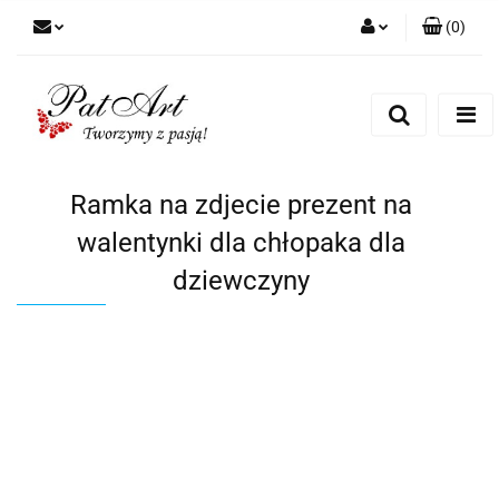
(
0
)
Zaloguj się
Zarejestruj się
Dodaj zgłoszenie
Zgody cookies
Ramka na zdjecie prezent na
walentynki dla chłopaka dla
dziewczyny