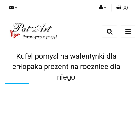
(
0
)
Zaloguj się
Zarejestruj się
Dodaj zgłoszenie
Zgody cookies
Kufel pomysl na walentynki dla
chłopaka prezent na rocznice dla
niego