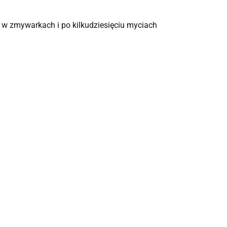
 w zmywarkach i po kilkudziesięciu myciach
Kufel
Kufel
Kufel
szklany
szklany
szklany