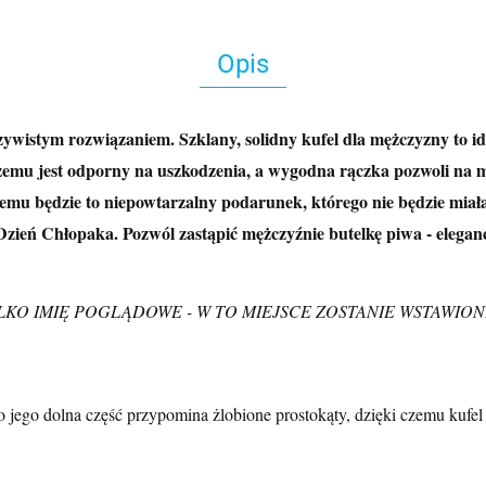
Opis
oczywistym rozwiązaniem. Szklany, solidny kufel dla mężczyzny to i
czemu jest odporny na uszkodzenia, a wygodna rączka pozwoli na 
emu będzie to niepowtarzalny podarunek, którego nie będzie miał
 Dzień Chłopaka. Pozwól zastąpić mężczyźnie butelkę piwa - elegan
LKO IMIĘ POGLĄDOWE - W TO MIEJSCE ZOSTANIE WSTAWION
 jego dolna część przypomina żlobione prostokąty, dzięki czemu kufe