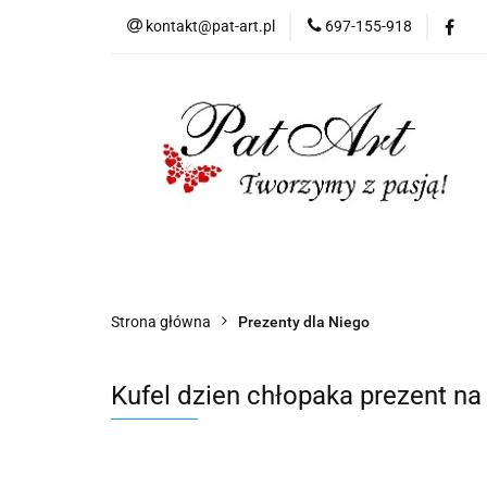
kontakt@pat-art.pl
697-155-918
Prezenty z okazji
Dodatki okolicznoś
Prezenty z okazji
Prezenty dla
Zap
Czas realizacji zamówień
Strona główna
Prezenty dla Niego
Kufel dzien chłopaka prezent na