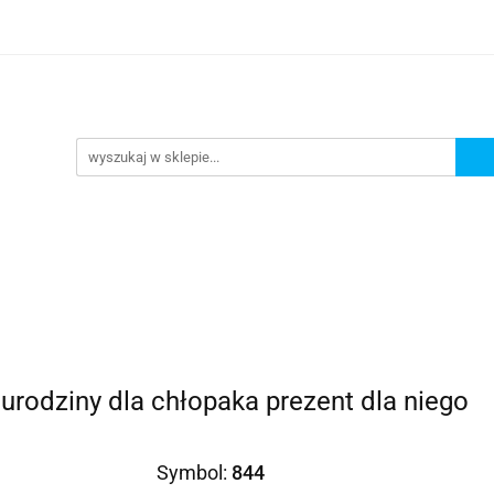
Prezenty dla
Zaproszenia
Podziękowania
ciowe
Prośby/zapytania
Różności
Czas reali
roszenia
Podziękowania
Dodatki okolicznościowe
 urodziny dla chłopaka prezent dla niego
Symbol:
844