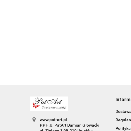
K
Kufel dla faceta
Kufel dla chłopaka na
i
pomysł na prezent dla
dzien chłopaka
p
niego na dzien
3
35.00
upominek na imieniny
c
chlopaka prezent
35.00
dla mężczyzny
Inform
Dostaw
www.pat-art.pl
Regula
P.P.H.U. PatArt Damian Głowacki
Polityka
ul. Zielona 3 99-210 Uniejów