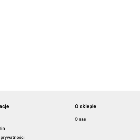
ufel dla mężczyzny z
Kufel pomysl na
Kufel dla niego prezent
mieniem pomysł na
walentynki dla
dla chłopaka na dzień
rezent na dzień
chłopaka prezent n
chłopaka dla niego
5.00
35.00
35.00
hłopaka
rocznice dla niego
prezent
acje
O sklepie
a
O nas
min
 prywatności