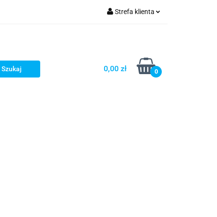
Strefa klienta
Zaloguj się
zacji zamówień
Zarejestruj się
Dodaj zgłoszenie
0,00 zł
0
Zgody cookies
Prośby/zapytania
Różności