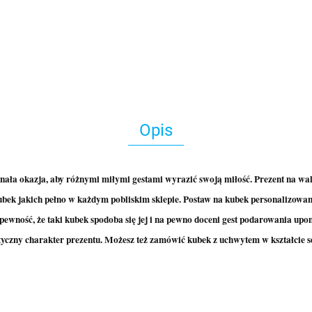
Opis
nała okazja, aby różnymi miłymi gestami wyrazić swoją miłość. Prezent na wal
kubek jakich pełno w każdym pobliskim sklepie. Postaw na kubek personalizowan
wność, że taki kubek spodoba się jej i na pewno doceni gest podarowania upom
yczny charakter prezentu. Możesz też zamówić kubek z uchwytem w kształcie se