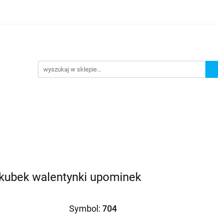
Prezenty dla
Zaproszenia
Podziękowania
ciowe
Prośby/zapytania
Różności
Czas realiza
oszenia
Podziękowania
Dodatki okolicznościowe
 kubek walentynki upominek
Symbol:
704