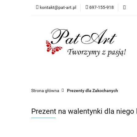
kontakt@pat-art.pl
697-155-918
Prezenty z okazji
Dodatki okolicznoś
Prezenty z okazji
Prezenty dla
Zapr
Czas realizacji zamówień
Strona główna
Prezenty dla Zakochanych
Prezent na walentynki dla niego