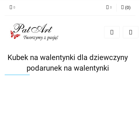
(
0
)
Zaloguj się
Zarejestruj się
Dodaj zgłoszenie
Zgody cookies
Kubek na walentynki dla dziewczyny
podarunek na walentynki