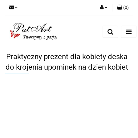
(
0
)
Zaloguj się
Zarejestruj się
Dodaj zgłoszenie
Zgody cookies
Praktyczny prezent dla kobiety deska
do krojenia upominek na dzien kobiet