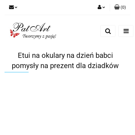
(
0
)
Zaloguj się
Zarejestruj się
Dodaj zgłoszenie
Zgody cookies
Etui na okulary na dzień babci
pomysły na prezent dla dziadków