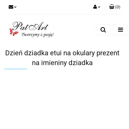
(
0
)
Zaloguj się
Zarejestruj się
Dodaj zgłoszenie
Zgody cookies
Dzień dziadka etui na okulary prezent
na imieniny dziadka