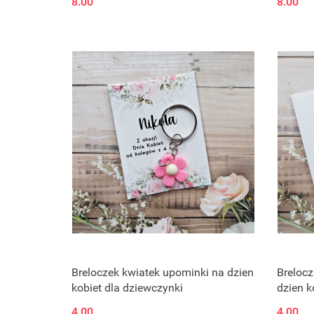
8.00
8.00
Breloczek kwiatek upominki na dzien
Brelocz
kobiet dla dziewczynki
dzien k
4.00
4.00