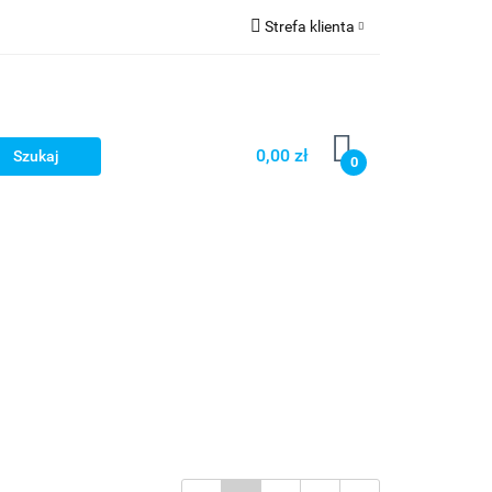
Strefa klienta
Zaloguj się
cji zamówień
Zarejestruj się
Dodaj zgłoszenie
0,00 zł
0
Zgody cookies
Prośby/zapytania
Różności