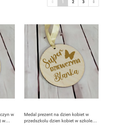
1
2
3
wczyn w
Medal prezent na dzien kobiet w
t w
przedszkolu dzien kobiet w szkole
prezenty