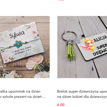
letka upominek na dzien
Brelok super dziewczyna upo
w szkole prezent na dzień
na dzien kobiet dla dziewczyn
w pracy
6.00