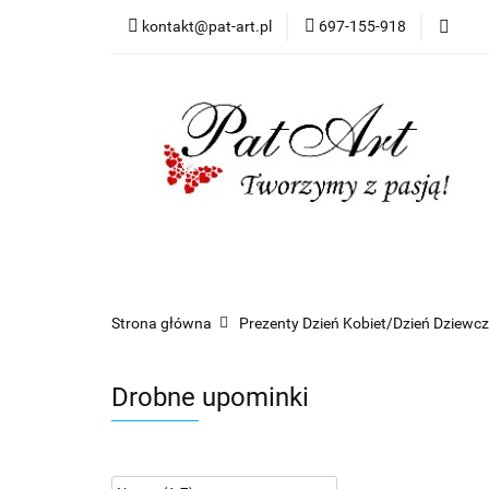
kontakt@pat-art.pl
697-155-918
Prezenty z okazji
Dodatki okolicznoś
Prezenty z okazji
Prezenty dla
Zapr
Czas realizacji zamówień
Strona główna
Prezenty Dzień Kobiet/Dzień Dziewc
Drobne upominki