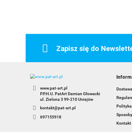
Zapisz się do Newslett
Inform
www.pat-art.pl
Dostaw
P.P.H.U. PatArt Damian Głowacki
Regula
ul. Zielona 3 99-210 Uniejów
Polityka
kontakt@pat-art.pl
Sposoby
697155918
Kontakt