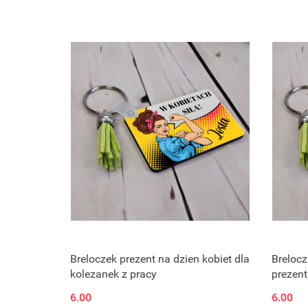
Breloczek prezent na dzien kobiet dla
Brelocz
kolezanek z pracy
prezent
6.00
6.00