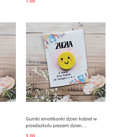
7.00
Gumki emotikonki dzien kobiet w
przedszkolu prezent dzien
dziewczynek
3.00