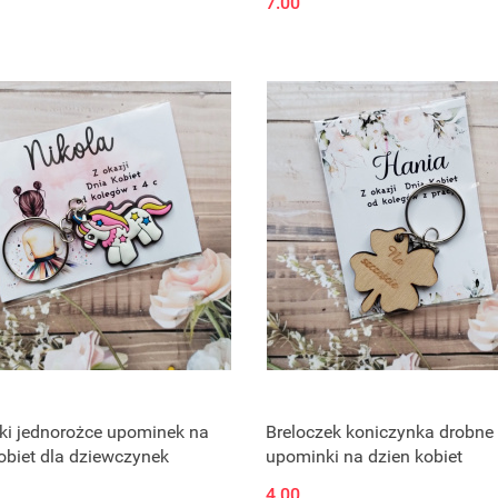
7.00
ki jednorożce upominek na
Breloczek koniczynka drobne
obiet dla dziewczynek
upominki na dzien kobiet
4.00