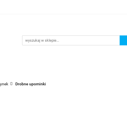
Prezenty dla
Zaproszenia
Podziękowania
ciowe
Prośby/zapytania
Różności
Czas realiza
oszenia
Podziękowania
Dodatki okolicznościowe
zynek
Drobne upominki