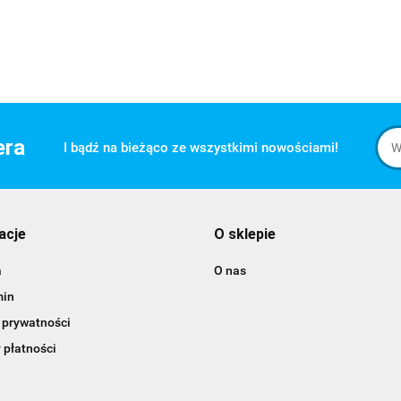
era
I bądź na bieżąco ze wszystkimi nowościami!
acje
O sklepie
a
O nas
min
 prywatności
 płatności