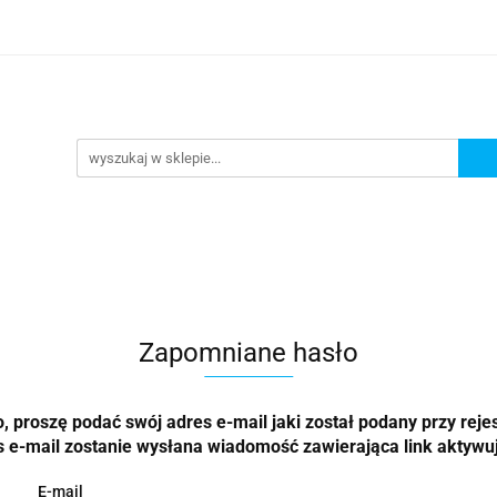
Prezenty dla
Zaproszenia
Podziękowania
ciowe
Prośby/zapytania
Różności
Czas reali
roszenia
Podziękowania
Dodatki okolicznościowe
Zapomniane hasło
 proszę podać swój adres e-mail jaki został podany przy rejes
 e-mail zostanie wysłana wiadomość zawierająca link aktywu
E-mail