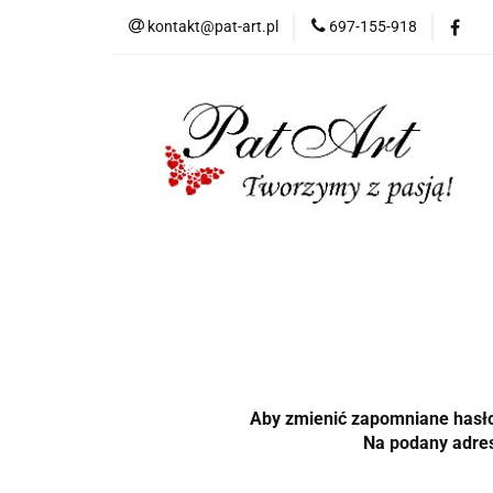
kontakt@pat-art.pl
697-155-918
Prezenty z okazji
Dodatki okolicznoś
Prezenty z okazji
Prezenty dla
Zap
Czas realizacji zamówień
Aby zmienić zapomniane hasło,
Na podany adres