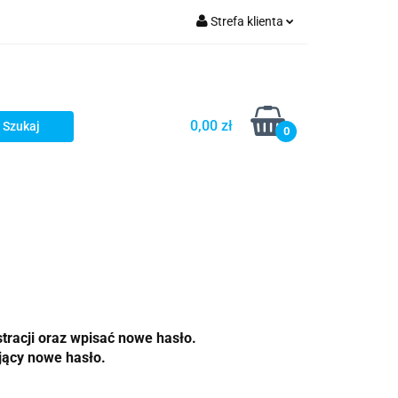
Strefa klienta
Zaloguj się
zacji zamówień
Zarejestruj się
Dodaj zgłoszenie
0,00 zł
0
Zgody cookies
Prośby/zapytania
Różności
tracji oraz wpisać nowe hasło.
jący nowe hasło.