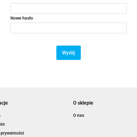
Nowe hasło
Wyślij
acje
O sklepie
a
O nas
min
 prywatności