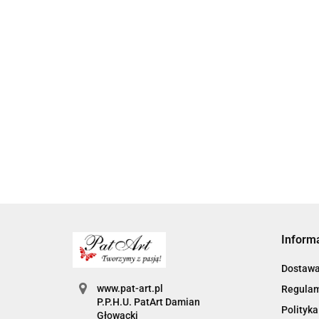
Inform
Dostaw
www.pat-art.pl
Regula
P.P.H.U. PatArt Damian
Polityka
Głowacki