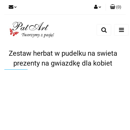
(
0
)
Zaloguj się
Zarejestruj się
Dodaj zgłoszenie
Zgody cookies
Zestaw herbat w pudelku na swieta
prezenty na gwiazdkę dla kobiet