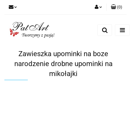
(
0
)
Zaloguj się
Zarejestruj się
Dodaj zgłoszenie
Zgody cookies
Zawieszka upominki na boze
narodzenie drobne upominki na
mikołajki