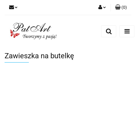
(
0
)
Zaloguj się
Zarejestruj się
Dodaj zgłoszenie
Zgody cookies
Zawieszka na butelkę