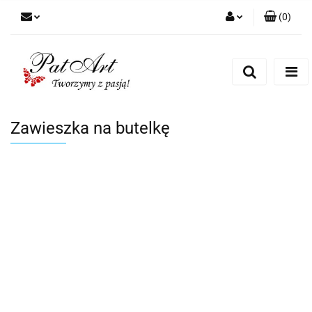
(
0
)
Zaloguj się
Zarejestruj się
Dodaj zgłoszenie
Zgody cookies
Zawieszka na butelkę