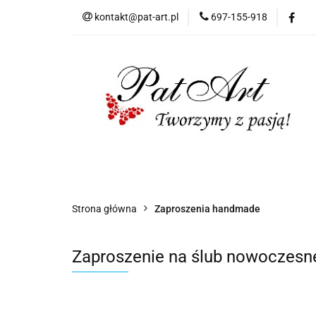
kontakt@pat-art.pl
697-155-918
Prezenty z okazji
Dodatki okolicznoś
Prezenty z okazji
Prezenty dla
Zap
Czas realizacji zamówień
Strona główna
Zaproszenia handmade
Zaproszenie na ślub nowoczesn