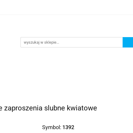
Prezenty dla
Zaproszenia
Podziękowania
ciowe
Prośby/zapytania
Różności
Czas reali
roszenia
Podziękowania
Dodatki okolicznościowe
e zaproszenia slubne kwiatowe
Symbol:
1392