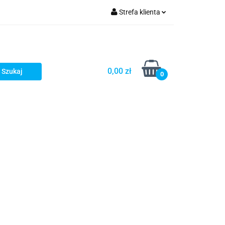
Strefa klienta
Zaloguj się
zacji zamówień
Zarejestruj się
Dodaj zgłoszenie
0,00 zł
0
Zgody cookies
Prośby/zapytania
Różności