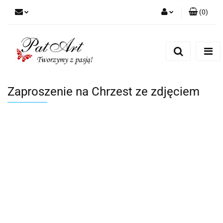
(
0
)
Zaloguj się
Zarejestruj się
Dodaj zgłoszenie
Zgody cookies
Zaproszenie na Chrzest ze zdjęciem