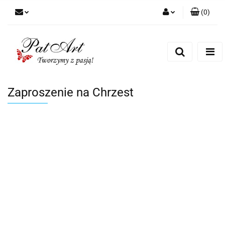
(
0
)
Zaloguj się
Zarejestruj się
Dodaj zgłoszenie
Zgody cookies
Zaproszenie na Chrzest