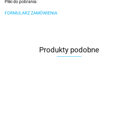
Pliki do pobrania:
FORMULARZ ZAMÓWIENIA
Produkty podobne
Zaproszenie
Zaproszenie
Zaproszenie
Zaproszenie
Zaproszeni
na Chrzest
na Chrzest
na Chrzest
na Chrzest
na Chrzest
3.50
4.00
5.50
3.50
4.50