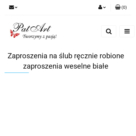
(
0
)
Zaloguj się
Zarejestruj się
Dodaj zgłoszenie
Zgody cookies
Zaproszenia na ślub ręcznie robione
zaproszenia weselne białe