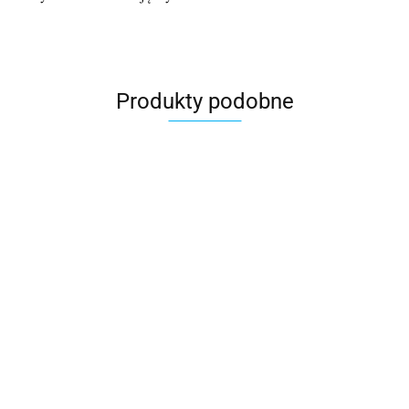
Produkty podobne
Białe
zaproszenia
Minimalistyczne
Minimalistyczn
Komunia
na ślub
4.70
zaproszenia na
zaproszenia
zaproszenia
nietypowe
slub klasyczne
slubne proste
personalizowane
zaproszenia
5.50
4.20
4.50
zaproszenia na
zaproszenia na
gotowe
ślubne
ślub
ślub
zaproszenia na