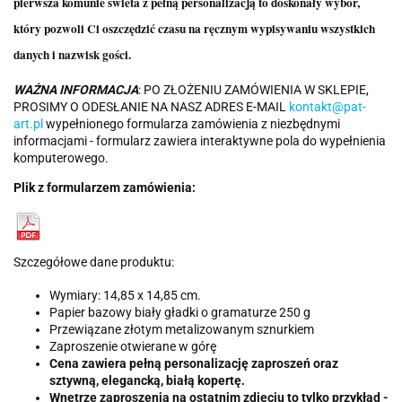
pierwsza komunie swieta z pełną personalizacją to doskonały wybór,
który pozwoli Ci oszczędzić czasu na ręcznym wypisywaniu wszystkich
danych i nazwisk gości.
WAŻNA INFORMACJA
: PO ZŁOŻENIU ZAMÓWIENIA W SKLEPIE,
PROSIMY O ODESŁANIE NA NASZ ADRES E-MAIL
kontakt@pat-
art.pl
wypełnionego formularza zamówienia z niezbędnymi
informacjami - formularz zawiera interaktywne pola do wypełnienia
komputerowego.
Plik z formularzem zamówienia:
Szczegółowe dane produktu:
Wymiary: 14,85 x 14,85 cm.
Papier bazowy biały gładki o gramaturze 250 g
Przewiązane złotym metalizowanym sznurkiem
Zaproszenie otwierane w górę
Cena zawiera pełną personalizację zaproszeń oraz
sztywną, elegancką, białą kopertę.
Wnętrze zaproszenia na ostatnim zdjęciu to tylko przykład -