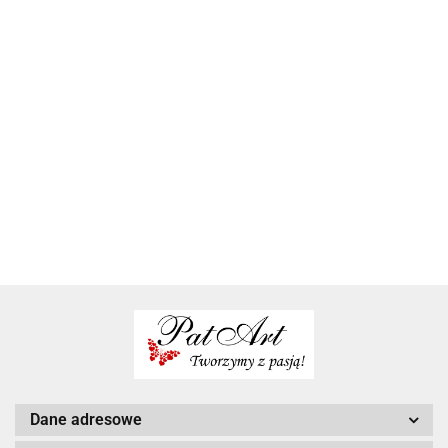
Białe
zaproszenia
Minimalistyczne
Minimalistyczn
Komunia
na ślub
4.70
zaproszenia na
zaproszenia
zaproszenia
nietypowe
slub klasyczne
slubne proste
personalizowane
zaproszenia
5.50
4.20
4.50
zaproszenia na
zaproszenia na
gotowe
ślubne
ślub
ślub
zaproszenia na
komunie
Dane adresowe