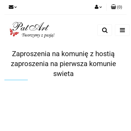
(
0
)
Zaloguj się
Zarejestruj się
Dodaj zgłoszenie
Zgody cookies
Zaproszenia na komunię z hostią
zaproszenia na pierwsza komunie
swieta