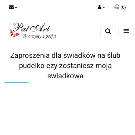
(
0
)
Zaloguj się
Zarejestruj się
Dodaj zgłoszenie
Zgody cookies
Zaproszenia dla świadków na ślub
pudelko czy zostaniesz moja
swiadkowa