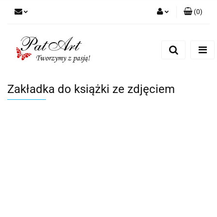
(
0
)
Zaloguj się
Zarejestruj się
Dodaj zgłoszenie
Zgody cookies
Zakładka do książki ze zdjęciem