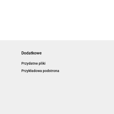
dzien kobiet dla
koly pracy
szkole
dziewczynki
Dodatkowe
Przydatne pliki
Przykładowa podstrona