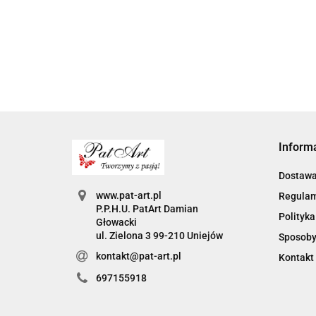
prezent na dzien
kobiet pr
kobiet w szkole
6.00
6.00
kobiet do szkoly
dzień kob
prezent na dzień
szkoły
kobiet w pracy
Inform
Dostaw
www.pat-art.pl
Regula
P.P.H.U. PatArt Damian
Polityka
Głowacki
ul. Zielona 3 99-210 Uniejów
Sposoby
kontakt@pat-art.pl
Kontakt
697155918