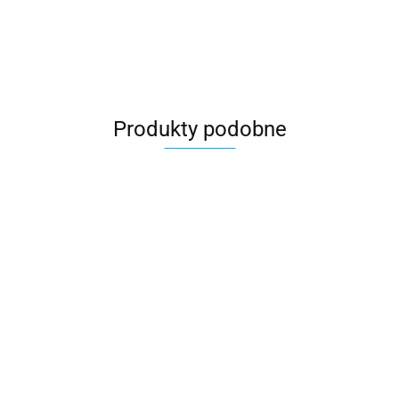
Produkty podobne
Breloczek
Br
prezent na
Breloczek prezent
Breloczek fajna
s
dzien kobiet
dla dziewczynek
 drobne
babeczka
6.00
pr
dla kolezanek
6.
dzien kobiet
na dzien
śmieszny prezent
dz
6.00
6.00
z pracy