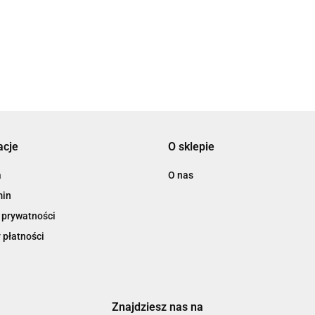
dzien
ezent na
na dzień kobiet w
sz
dziewczynek
iet do
pracy
acje
O sklepie
a
O nas
min
 prywatności
 płatności
Znajdziesz nas na