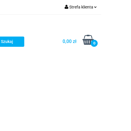
Strefa klienta
Zaloguj się
zacji zamówień
Zarejestruj się
Dodaj zgłoszenie
0,00 zł
0
Zgody cookies
Prośby/zapytania
Różności