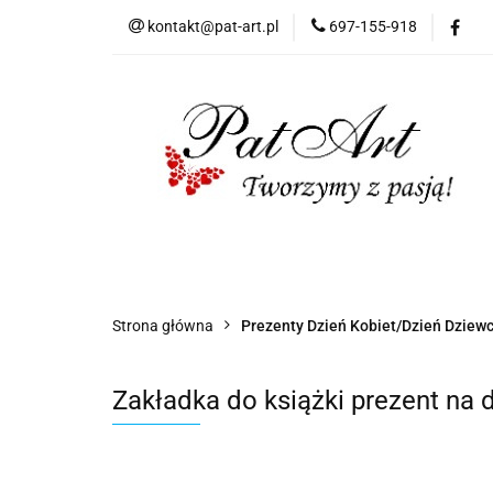
kontakt@pat-art.pl
697-155-918
Prezenty z okazji
Dodatki okolicznoś
Prezenty z okazji
Prezenty dla
Zap
Czas realizacji zamówień
Strona główna
Prezenty Dzień Kobiet/Dzień Dziew
Zakładka do książki prezent na d