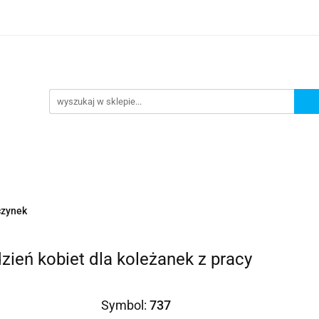
Prezenty dla
Zaproszenia
Podziękowania
ciowe
Prośby/zapytania
Różności
Czas reali
roszenia
Podziękowania
Dodatki okolicznościowe
czynek
zień kobiet dla koleżanek z pracy
Symbol:
737