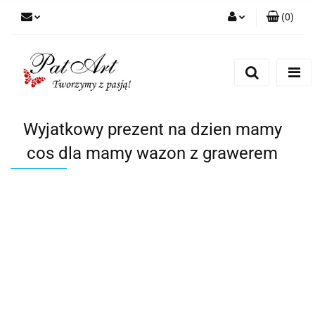
(
0
)
Zaloguj się
Zarejestruj się
Dodaj zgłoszenie
Zgody cookies
Wyjatkowy prezent na dzien mamy
cos dla mamy wazon z grawerem