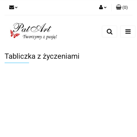
(
0
)
Zaloguj się
Zarejestruj się
Dodaj zgłoszenie
Zgody cookies
Tabliczka z życzeniami