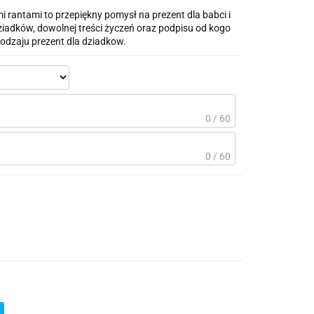
rantami to przepiękny pomysł na prezent dla babci i
dziadków, dowolnej treści życzeń oraz podpisu od kogo
rodzaju prezent dla dziadkow.
0 / 60
0 / 60