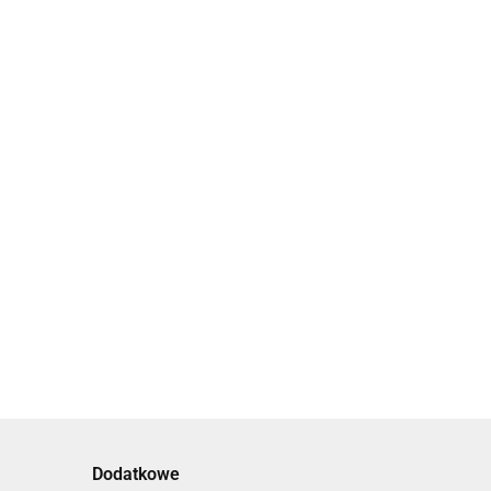
Drzewko ze
zdjęciami dzien
Deska
babci dzień
enia
39.00
personalizowane
dziadka prezent
ji dnia
prezenty na dzien
45.00
tny
babci prezent dla
abci
prababci
Dodatkowe