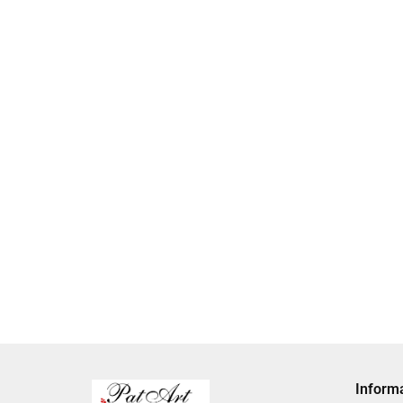
Certyfikat s
Certyfikat dla
babci preze
Certyfikat dla
babci upominek
dzien babci
dziadka dzien
na dzień babci i
39.00
35.00
dziadka
babci i dziadka
dziadka
35.00
pomysl na prezent
Inform