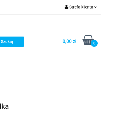
Strefa klienta
Zaloguj się
zacji zamówień
Zarejestruj się
Dodaj zgłoszenie
0,00 zł
0
Zgody cookies
Prośby/zapytania
Różności
dka