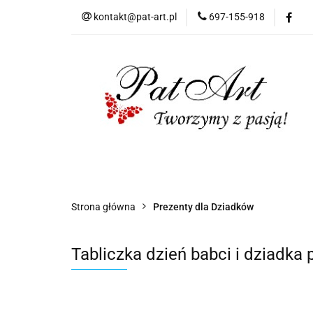
kontakt@pat-art.pl
697-155-918
Prezenty z okazji
Dodatki okolicznoś
Prezenty z okazji
Prezenty dla
Zap
Czas realizacji zamówień
Strona główna
Prezenty dla Dziadków
Tabliczka dzień babci i dziadka 