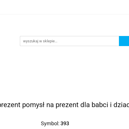
Prezenty dla
Zaproszenia
Podziękowania
ciowe
Prośby/zapytania
Różności
Czas reali
roszenia
Podziękowania
Dodatki okolicznościowe
prezent pomysł na prezent dla babci i dzia
Symbol:
393