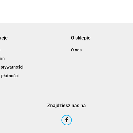
acje
O sklepie
a
O nas
min
 prywatności
 płatności
Znajdziesz nas na