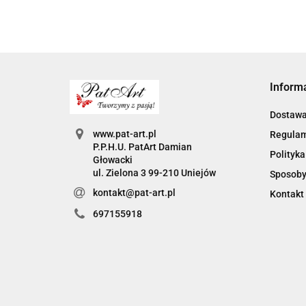
Inform
Dostaw
www.pat-art.pl
Regula
P.P.H.U. PatArt Damian
Polityka
Głowacki
ul. Zielona 3 99-210 Uniejów
Sposoby
kontakt@pat-art.pl
Kontakt
697155918