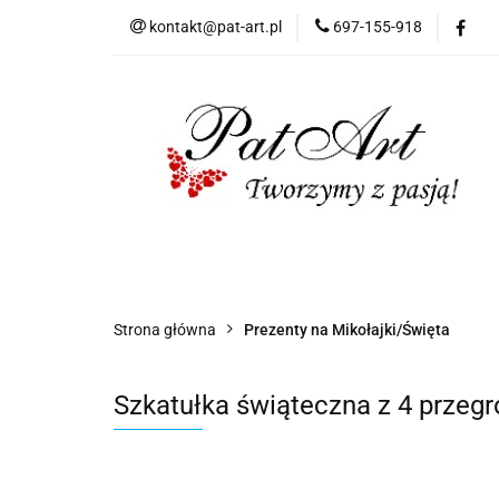
kontakt@pat-art.pl
697-155-918
Prezenty z okazji
Dodatki okolicznoś
Prezenty z okazji
Prezenty dla
Zap
Czas realizacji zamówień
Strona główna
Prezenty na Mikołajki/Święta
Szkatułka świąteczna z 4 przeg