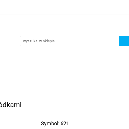
Prezenty dla
Zaproszenia
Podziękowania
ciowe
Prośby/zapytania
Różności
Czas reali
roszenia
Podziękowania
Dodatki okolicznościowe
ródkami
Symbol:
621