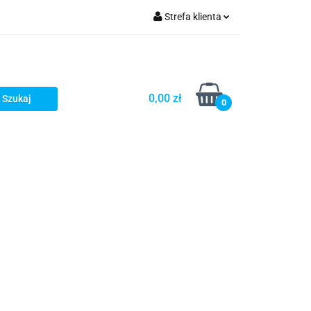
Strefa klienta
Zaloguj się
zacji zamówień
Zarejestruj się
Dodaj zgłoszenie
0,00 zł
0
Zgody cookies
Prośby/zapytania
Różności