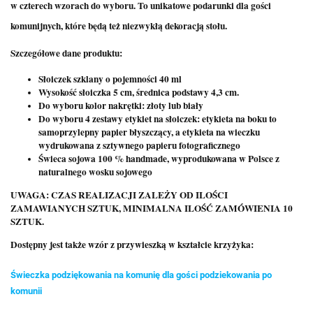
w czterech wzorach do wyboru. To unikatowe podarunki dla gości
komunijnych, które będą też niezwykłą dekoracją stołu.
Szczegółowe dane produktu:
Słoiczek szklany o pojemności 40 ml
Wysokość słoiczka 5 cm, średnica podstawy 4,3 cm.
Do wyboru kolor nakrętki: złoty lub biały
Do wyboru 4 zestawy etykiet na słoiczek: etykieta na boku to
samoprzylepny papier błyszczący, a etykieta na wieczku
wydrukowana z sztywnego papieru fotograficznego
Świeca sojowa 100 % handmade, wyprodukowana w Polsce z
naturalnego wosku sojowego
UWAGA: CZAS REALIZACJI ZALEŻY OD ILOŚCI
ZAMAWIANYCH SZTUK, MINIMALNA ILOŚĆ ZAMÓWIENIA 10
SZTUK.
Dostępny jest także wzór z przywieszką w kształcie krzyżyka:
Świeczka podziękowania na komunię dla gości podziekowania po
komunii