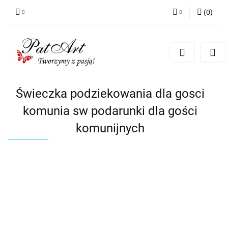
(
0
)
Zaloguj się
Zarejestruj się
Dodaj zgłoszenie
Zgody cookies
Świeczka podziekowania dla gosci
komunia sw podarunki dla gości
komunijnych