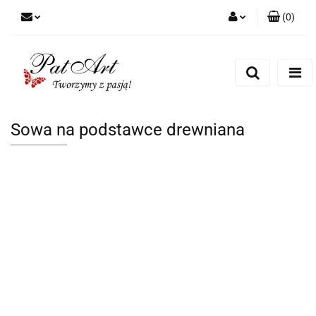
(
0
)
Zaloguj się
Zarejestruj się
Dodaj zgłoszenie
Zgody cookies
Sowa na podstawce drewniana