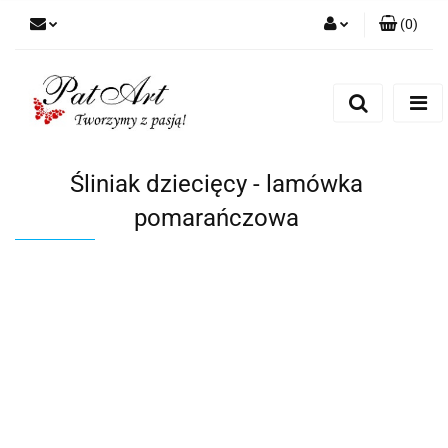
(
0
)
Zaloguj się
Zarejestruj się
Dodaj zgłoszenie
Zgody cookies
Śliniak dziecięcy - lamówka
pomarańczowa