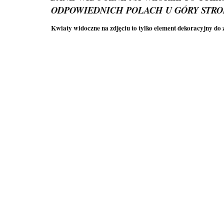
ODPOWIEDNICH POLACH U GÓRY STRO
Kwiaty widoczne na zdjęciu to tylko element dekoracyjny do z
Kwiaty prezenty
Kwiaty dla
Niezbędnik
zakończenie roku
wychowawczyni