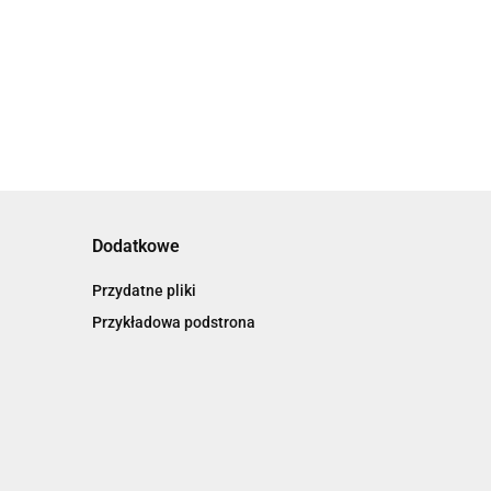
prezent na dzień
ominek na dzień
6.00
6.00
prezent na
nauczyciela
czyciela drobny
0
dzien
pomysły
zent dla
nauczyciela
czyciela
Dodatkowe
Przydatne pliki
Przykładowa podstrona