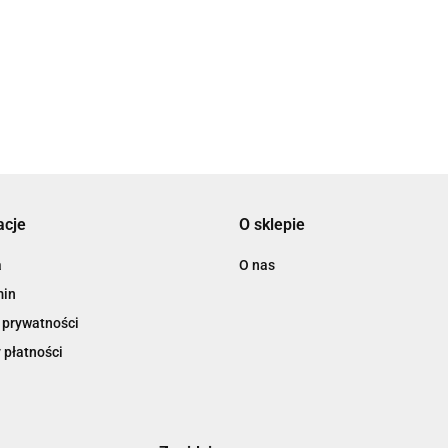
dla przedszkolanki
up
na dzień
na prezent dla
59.00
59.00
zień
prezent dla
nau
nauczyciela
nauczycieli dzien
69.00
6.0
przedszkolanki na
pre
kwiaty dla
nauczyciela
koniec roku
nau
nauczyciela
acje
O sklepie
a
O nas
min
 prywatności
 płatności