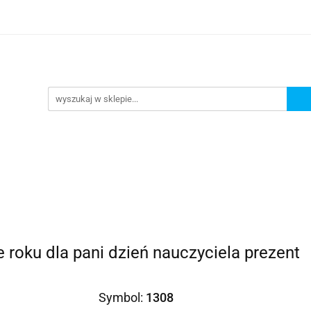
Prezenty dla
Zaproszenia
Podziękowania
ciowe
Prośby/zapytania
Różności
Czas reali
roszenia
Podziękowania
Dodatki okolicznościowe
 roku dla pani dzień nauczyciela prezent
Symbol:
1308