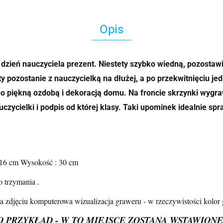
Opis
 dzień nauczyciela prezent. Niestety szybko wiedną, pozostaw
y pozostanie z nauczycielką na dłużej, a po przekwitnięciu je
ono piękną ozdobą i dekoracją domu. Na froncie skrzynki wygr
auczycielki i podpis od której klasy. Taki upominek idealnie s
 16 cm Wysokość : 30 cm
 trzymania .
 zdjęciu komputerowa wizualizacja graweru - w rzeczywistości kolor 
 PRZYKŁAD - W TO MIEJSCE ZOSTANĄ WSTAWION