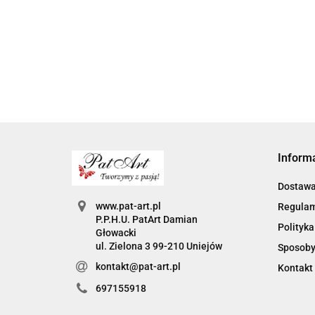
oryginalne
szkolnego
prezent na dzień
59.00
prezenty na d
59.00
podarunek dla
nauczyciela dla
69.00
nauczyciela
nauczyciela
wychowawcy
prezenty dla
wychowawcy
Inform
Dostaw
www.pat-art.pl
Regula
P.P.H.U. PatArt Damian
Polityka
Głowacki
ul. Zielona 3 99-210 Uniejów
Sposoby
kontakt@pat-art.pl
Kontakt
697155918