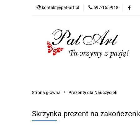
kontakt@pat-art.pl
697-155-918
Prezenty z okazji
Dodatki okolicznoś
Prezenty z okazji
Prezenty dla
Zap
Czas realizacji zamówień
Strona główna
Prezenty dla Nauczycieli
Skrzynka prezent na zakończenie