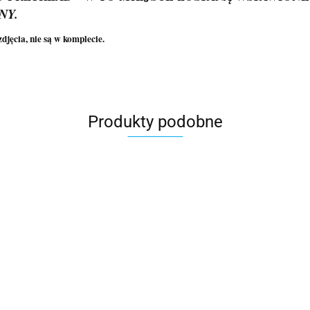
NY.
djęcia, nie są w komplecie.
Produkty podobne
Nosidło na
Skrzynka na
Oryginalny prezent
Bre
kwiaty prezent
kwiaty pomysly