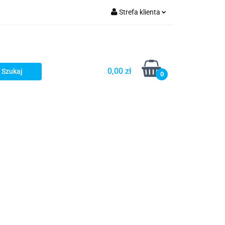
Strefa klienta
Zaloguj się
zacji zamówień
Zarejestruj się
Dodaj zgłoszenie
0,00 zł
0
Zgody cookies
Prośby/zapytania
Różności