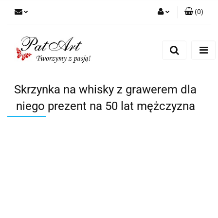
(
0
)
Zaloguj się
Zarejestruj się
Dodaj zgłoszenie
Zgody cookies
Skrzynka na whisky z grawerem dla
niego prezent na 50 lat mężczyzna