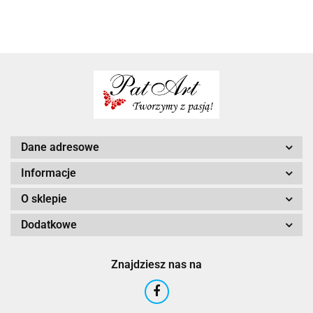
prezent
mezczyzny
prezent dla
faceta na
prezent dla
preze
prezent
mężczyzny
50
faceta
facet
Dane adresowe
Informacje
O sklepie
Dodatkowe
Znajdziesz nas na