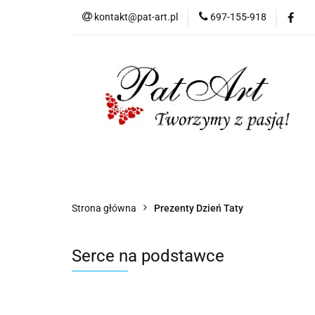
kontakt@pat-art.pl
697-155-918
Prezenty z okazji
Dodatki okolicznoś
Prezenty z okazji
Prezenty dla
Zap
Czas realizacji zamówień
Strona główna
Prezenty Dzień Taty
Serce na podstawce