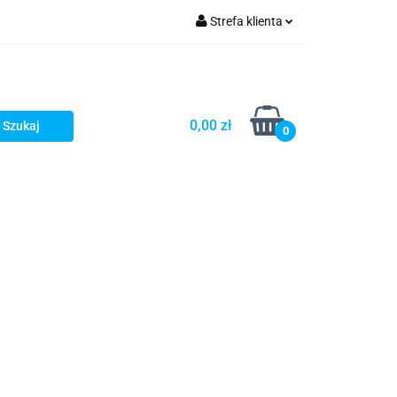
Strefa klienta
Zaloguj się
zacji zamówień
Zarejestruj się
Dodaj zgłoszenie
0,00 zł
0
Zgody cookies
Prośby/zapytania
Różności