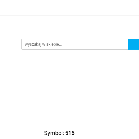
Prezenty dla
Zaproszenia
Podziękowania
ciowe
Prośby/zapytania
Różności
Czas reali
roszenia
Podziękowania
Dodatki okolicznościowe
Symbol:
516