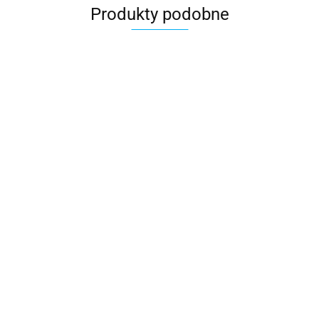
Produkty podobne
Prezent na dzień
lizowany
taty od dzieci
Prezent na p
dla taty
Pomysł na prezent na
poduszka
dzien taty p
29.00
a ze
dzień ojca poduszka
upominek dla
pierwszy pre
i dla taty
prezent dla taty
35.00
taty
29.00
dzień taty
majsterkowicza