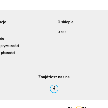
acje
O sklepie
a
O nas
min
 prywatności
 płatności
Znajdziesz nas na