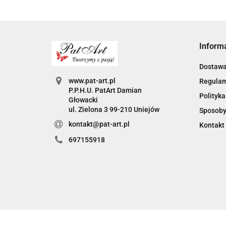
Inform
Dostaw
www.pat-art.pl
Regula
P.P.H.U. PatArt Damian
Polityka
Głowacki
ul. Zielona 3 99-210 Uniejów
Sposoby
kontakt@pat-art.pl
Kontakt
697155918