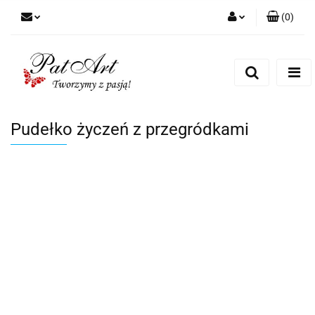
(
0
)
Zaloguj się
Zarejestruj się
Dodaj zgłoszenie
Zgody cookies
Pudełko życzeń z przegródkami