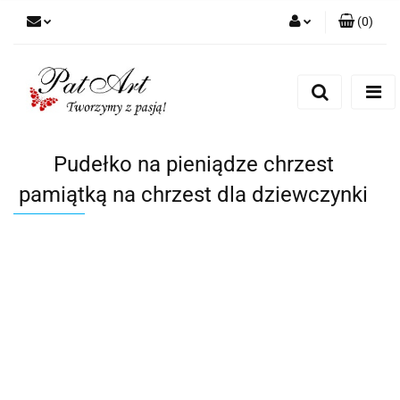
(
0
)
Zaloguj się
Zarejestruj się
Dodaj zgłoszenie
Zgody cookies
Pudełko na pieniądze chrzest
pamiątką na chrzest dla dziewczynki