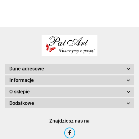
upominek
od matki
pamiatka
chrzestnej
pieniądze
chrzest
chrzestnej
chrzestnego
chrzest
Dane adresowe
Informacje
O sklepie
Dodatkowe
Znajdziesz nas na