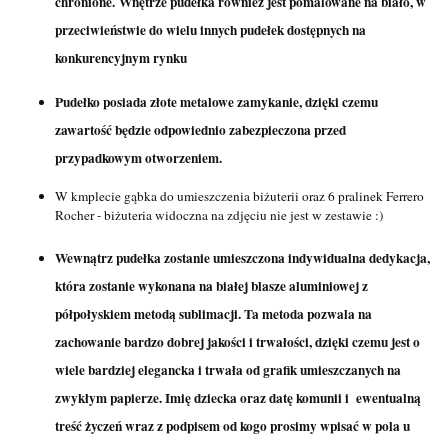
chronione.
Wnętrze pudełka również jest pomalowane na biało, w
przeciwieństwie do wielu innych pudełek dostępnych na
konkurencyjnym rynku
Pudełko posiada złote metalowe zamykanie, dzięki czemu
zawartość będzie odpowiednio zabezpieczona przed
przypadkowym otworzeniem.
W kmplecie gąbka do umieszczenia biżuterii oraz 6 pralinek Ferrero
Rocher - biżuteria widoczna na zdjęciu nie jest w zestawie :)
Wewnątrz pudełka zostanie umieszczona indywidualna dedykacja,
która zostanie wykonana na białej blasze aluminiowej z
półpołyskiem metodą sublimacji. Ta metoda pozwala na
zachowanie bardzo dobrej jakości i trwałości, dzięki czemu jest o
wiele bardziej elegancka i trwała od grafik umieszczanych na
zwykłym papierze. Imię dziecka oraz datę komunii i ewentualną
treść życzeń wraz z podpisem od kogo prosimy wpisać w pola u