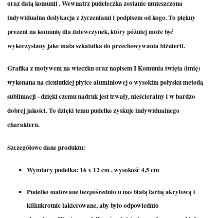
oraz datą komunii . Wewnątrz pudełeczka zostanie umieszczona
indywidualna dedykacja z życzeniami i podpisem od kogo. To piękny
prezent na komunię dla dziewczynek, który później może być
wykorzystany jako mała szkatułka do przechowywania biżuterii.
Grafika z motywem na wieczku oraz napisem I Komunia święta (imię)
wykonana na cieniutkiej płytce aluminiowej o wysokim połysku metodą
sublimacji - dzięki czemu nadruk jest trwały, nieścieralny i w bardzo
dobrej jakości. To dzięki temu pudełko zyskuje indywidualnego
charakteru.
Szczegółowe dane produktu:
Wymiary pudełka: 16 x 12 cm , wysokość 4,5 cm
Pudełko malowane bezpośrednio u nas białą farbą akrylową i
kilkukrotnie lakierowane, aby było odpowiednio