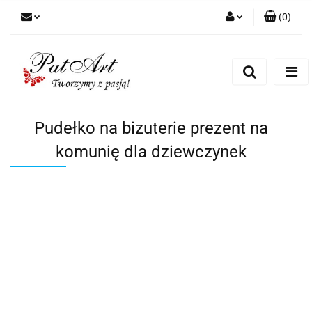
(
0
)
Zaloguj się
Zarejestruj się
Dodaj zgłoszenie
Zgody cookies
Pudełko na bizuterie prezent na
komunię dla dziewczynek